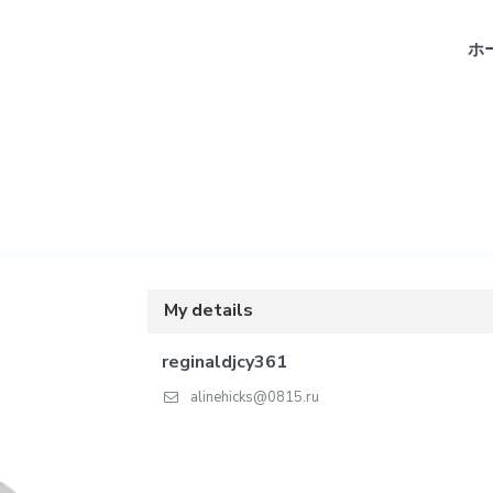
ホ
My details
reginaldjcy361
alinehicks@0815.ru