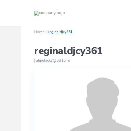
Home
reginaldjcy361
reginaldjcy361
|
alinehicks@0815.ru