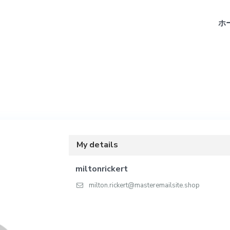
ホ
My details
miltonrickert
milton.rickert@masteremailsite.shop