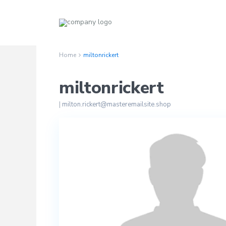
Home
miltonrickert
miltonrickert
|
milton.rickert@masteremailsite.shop