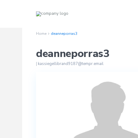
Home
deanneporras3
deanneporras3
|
kassiegellibrand9187@tempr.email