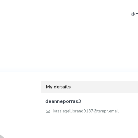
ホ
My details
deanneporras3
kassiegellibrand9187@tempr.email