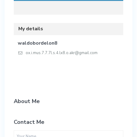
My details
waldobordelon8
ox.i.mus.7.7.7l.s.4.lx8.o.akr@gmail.com
About Me
Contact Me