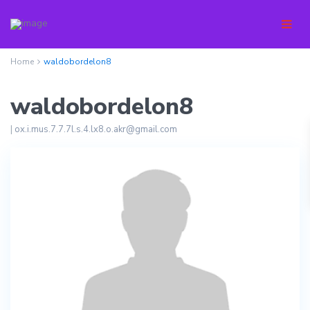
Home
waldobordelon8
waldobordelon8
|
ox.i.mus.7.7.7l.s.4.lx8.o.akr@gmail.com