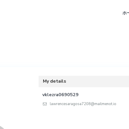
ホ
My details
vklezra0690529
lawrencesaragosa7208@mailmenot.io