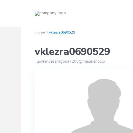
Home
vklezra0690529
vklezra0690529
|
lawrencesaragosa7208@mailmenot.io