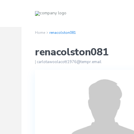
Home
renacolston081
renacolston081
|
carlotawoolacott1976@tempr.email