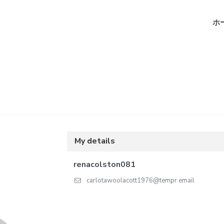
ホ
My details
renacolston081
carlotawoolacott1976@tempr.email