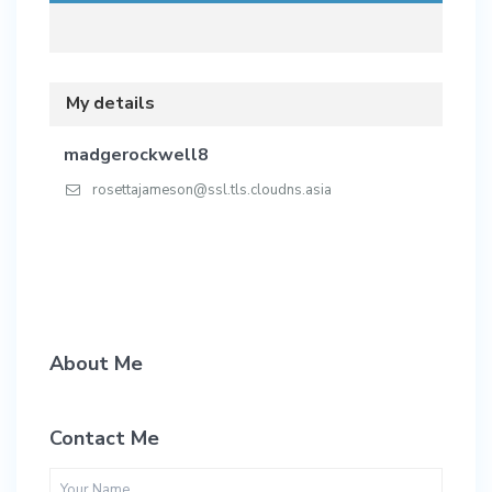
My details
madgerockwell8
rosettajameson@ssl.tls.cloudns.asia
About Me
Contact Me