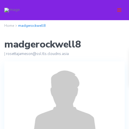
Home
madgerockwell8
madgerockwell8
|
rosettajameson@ssl.tls.cloudns.asia