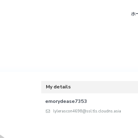
ホ
My details
emorydease7353
lylerascon4698@ssl.tls.cloudns.asia