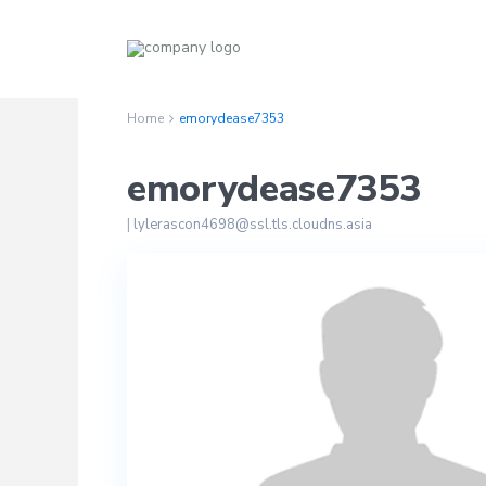
Home
emorydease7353
emorydease7353
|
lylerascon4698@ssl.tls.cloudns.asia