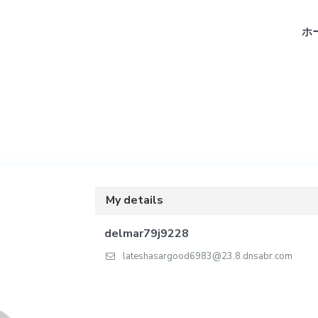
ホ
My details
delmar79j9228
lateshasargood6983@23.8.dnsabr.com