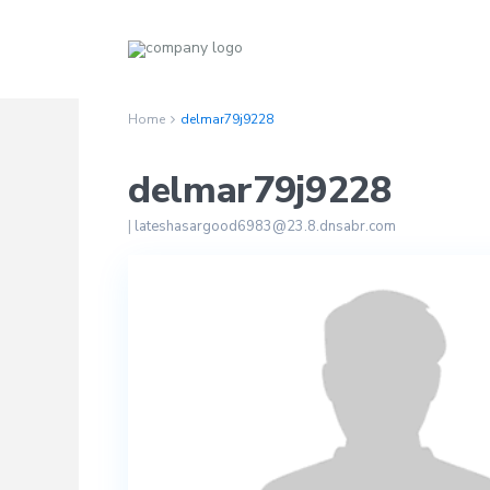
Home
delmar79j9228
delmar79j9228
|
lateshasargood6983@23.8.dnsabr.com