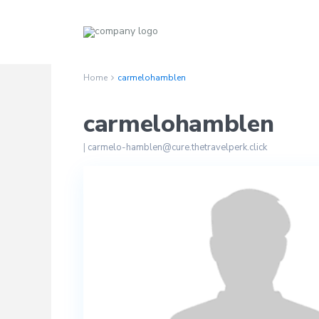
Home
carmelohamblen
carmelohamblen
|
carmelo-hamblen@cure.thetravelperk.click