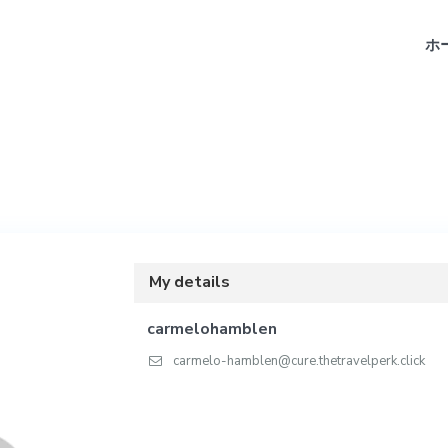
ホ
My details
carmelohamblen
carmelo-hamblen@cure.thetravelperk.click